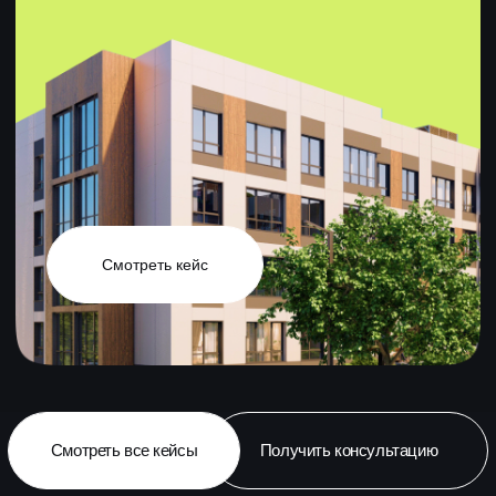
Наши навыки
подтверждены
Яндексом
Реклама в Telegram
Специалисты FEIP Marketing
успешно прошли сертификацию
Яндекса по контекстной рекламе
и Яндекс Метрике
Многостраничные сайты на Tilda
Что это значит для вас:
профессионально ведем рекламу
постоянно внедряем новые
инструменты
всегда знаем, что делать