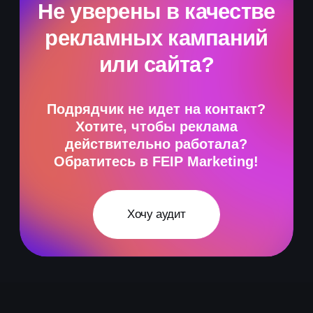
Таргетированная реклама
спланируем продвижение
и просчитаем смету
SEO-продвижение
+7
Лендинги на Tilda
Услуги
Кейсы
Отзывы
Хочу маркетинг!
Я согласен на обработку персональных данных
в соответствии с
Политикой в отношении
обработки персональных данных
Маркетинговое агентство
marketing@feip.сo
Владивосток
Я принимаю условия
Пользовательского
Написать в Telegram
соглашения
+7 (924) 000-46-56