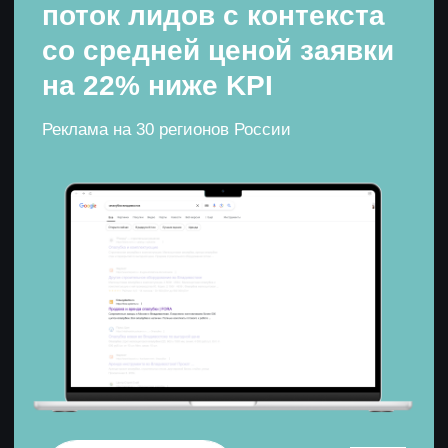
контекст
таргет
дизайн
копирайтинг
Продали 80% квартир
в жилом комплексе
меньше чем за год
Брендинг, разработка сайта и контекстная
реклама для семейного ЖК в пригороде
Владивостока
Смотреть кейс