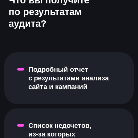
А вот так
мы ведем рекламу
контекст
Получили стабильный
поток лидов с контекста
со средней ценой заявки
на 22% ниже KPI
Реклама на 30 регионов России