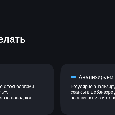
елать
Анализируем 
е с технологами
Регулярно анализиру
 45%
сеансы в Вебвизоре 
лярно попадают
по улучшению инте