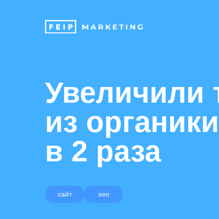
Увеличили 
из органик
в 2 раза
сайт
seo