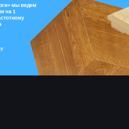
оги» мы ведем
и на 1
астотному
а